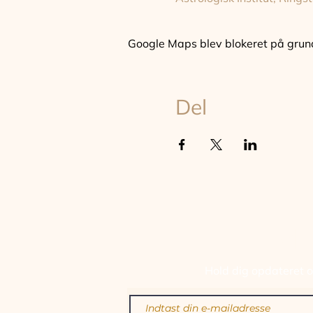
Google Maps blev blokeret på grund a
Del
TILM
Hold dig opdateret om