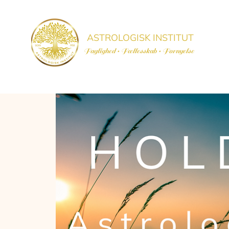
ASTROLOGISK INSTITUT
Faglighed • Fællesskab
• Fornyelse