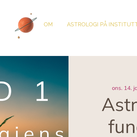
OM
ASTROLOGI PÅ INSTITUT
ons. 14. j
Astr
fu