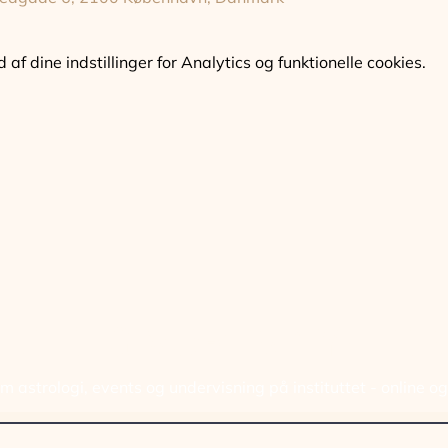
f dine indstillinger for Analytics og funktionelle cookies.
ELD DIG VORES NYHED
 astrologi, events og undervisning på instituttet - online o