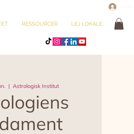
Log
TET
RESSOURCER
LEJ LOKALE
an.
  |  
Astrologisk Institut
ologiens
ndament