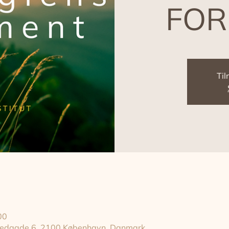
FOR
Til
00
gstedgade 6, 2100 København, Danmark