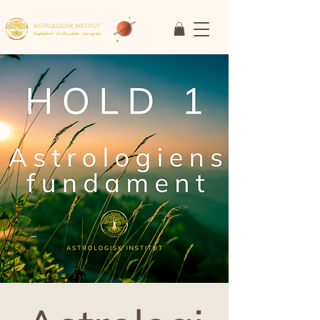
ASTROLOGISK INSTITUT
Faglighed • Fællesskab
• Fornyelse